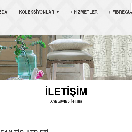
ZDA
KOLEKSİYONLAR
HİZMETLER
FIBREGU
İLETİŞİM
Ana Sayfa
>
İletişim
AN.TİC. LTD.ŞTİ