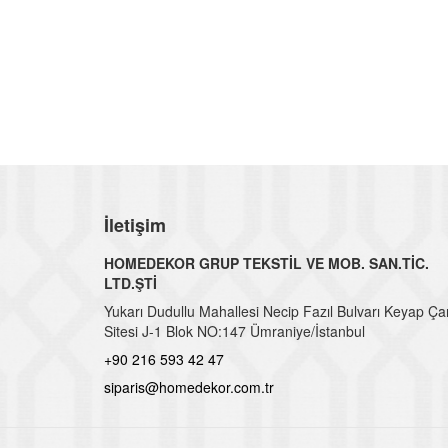
İletişim
HOMEDEKOR GRUP TEKSTİL VE MOB. SAN.TİC.
LTD.ŞTİ
Yukarı Dudullu Mahallesi Necip Fazıl Bulvarı Keyap Ça
Sitesi J-1 Blok NO:147 Ümraniye/İstanbul
+90 216 593 42 47
siparis@homedekor.com.tr