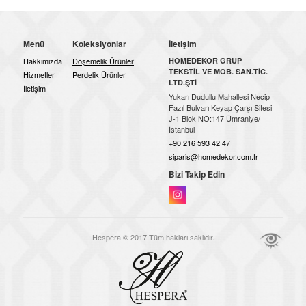
Menü
Koleksiyonlar
İletişim
Hakkımızda
Döşemelik Ürünler
HOMEDEKOR GRUP
TEKSTİL VE MOB. SAN.TİC.
Hizmetler
Perdelik Ürünler
LTD.ŞTİ
İletişim
Yukarı Dudullu Mahallesi Necip
Fazıl Bulvarı Keyap Çarşı Sitesi
J-1 Blok NO:147 Ümraniye/
İstanbul
+90 216 593 42 47
siparis@homedekor.com.tr
Bizi Takip Edin
Hespera © 2017 Tüm hakları saklıdır.