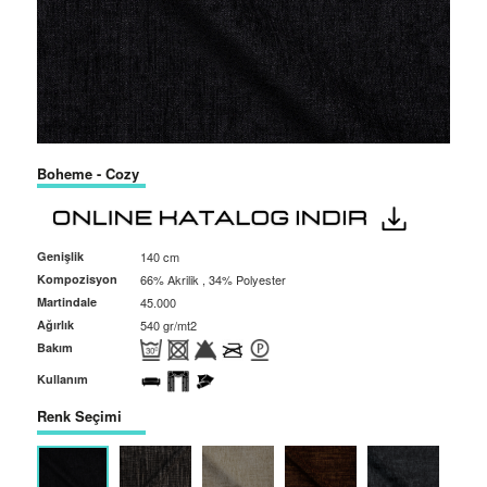
Boheme - Cozy
Genişlik
140 cm
Kompozisyon
66% Akrilik , 34% Polyester
Martindale
45.000
Ağırlık
540 gr/mt2
Bakım
Kullanım
Renk Seçimi