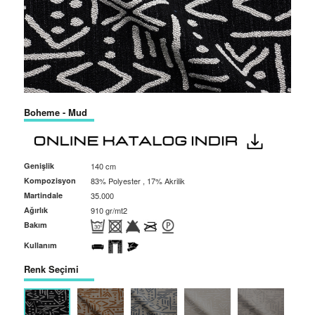
Boheme - Mud
Genişlik
140 cm
Kompozisyon
83% Polyester , 17% Akrilik
Martindale
35.000
Ağırlık
910 gr/mt2
Bakım
Kullanım
Renk Seçimi