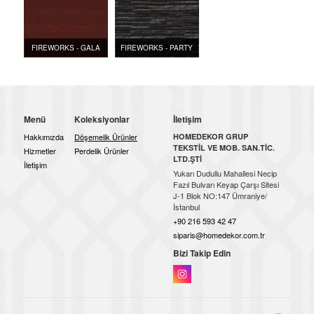
FIREWORKS - GALA
FIREWORKS - PARTY
Menü
Koleksiyonlar
İletişim
Hakkımızda
Döşemelik Ürünler
HOMEDEKOR GRUP
TEKSTİL VE MOB. SAN.TİC.
Hizmetler
Perdelik Ürünler
LTD.ŞTİ
İletişim
Yukarı Dudullu Mahallesi Necip
Fazıl Bulvarı Keyap Çarşı Sitesi
J-1 Blok NO:147 Ümraniye/
İstanbul
+90 216 593 42 47
siparis@homedekor.com.tr
Bizi Takip Edin