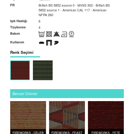
FR
British BS 5852 source 0 - MVSS 302 - British BS
5852 source 1 - American CAL 117 - American
NFPA 260
Işık Haslığı
6
Tüylenme
4
Bakım
Kullanım
Renk Seçimi
Benzer Ürünler
FIREWORKS - CELEB
FIREWORKS - FEAST
FIREWORKS - FETE