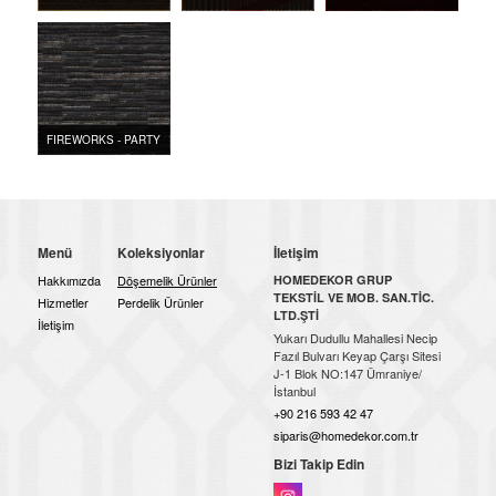
FIREWORKS - PARTY
Menü
Koleksiyonlar
İletişim
Hakkımızda
Döşemelik Ürünler
HOMEDEKOR GRUP
TEKSTİL VE MOB. SAN.TİC.
Hizmetler
Perdelik Ürünler
LTD.ŞTİ
İletişim
Yukarı Dudullu Mahallesi Necip
Fazıl Bulvarı Keyap Çarşı Sitesi
J-1 Blok NO:147 Ümraniye/
İstanbul
+90 216 593 42 47
siparis@homedekor.com.tr
Bizi Takip Edin