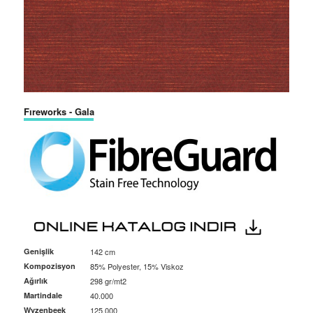
Fıreworks - Gala
Genişlik
142 cm
Kompozisyon
85% Polyester, 15% Viskoz
Ağırlık
298 gr/mt2
Martindale
40.000
Wyzenbeek
125.000